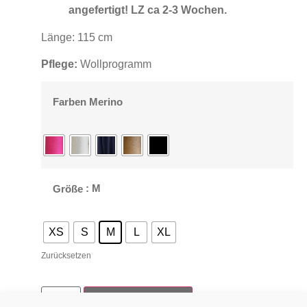
angefertigt! LZ ca 2-3 Wochen.
Länge: 115 cm
Pflege:
Wollprogramm
Farben Merino
: M
Größe
XS
S
M
L
XL
Zurücksetzen
In den Warenkorb