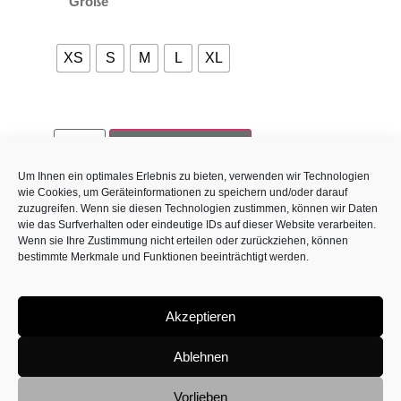
Größe
XS
S
M
L
XL
In den Warenkorb
Um Ihnen ein optimales Erlebnis zu bieten, verwenden wir Technologien
wie Cookies, um Geräteinformationen zu speichern und/oder darauf
zuzugreifen. Wenn sie diesen Technologien zustimmen, können wir Daten
wie das Surfverhalten oder eindeutige IDs auf dieser Website verarbeiten.
Haben Sie noch Fragen?
Wenn sie Ihre Zustimmung nicht erteilen oder zurückziehen, können
bestimmte Merkmale und Funktionen beeinträchtigt werden.
Wir sind für Sie da!
E-Mail:
office@horst-sitte.com
Akzeptieren
T:
+43 664 1819717
PH:
+43 676 758 7178
Ablehnen
Vorlieben