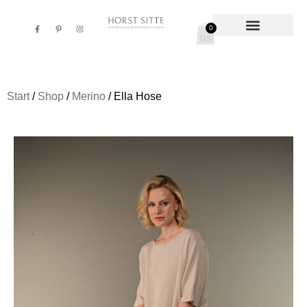
0
/
/
/ Ella Hose
Start
Shop
Merino