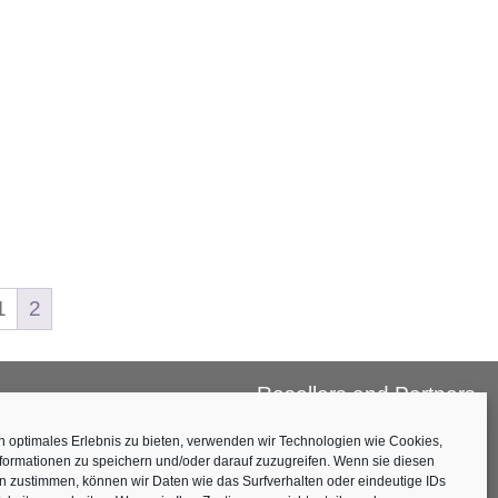
1
2
Resellers and Partners
AGB
Cookie-Richtlinie (EU)
n optimales Erlebnis zu bieten, verwenden wir Technologien wie Cookies,
Impressum
formationen zu speichern und/oder darauf zuzugreifen. Wenn sie diesen
Datenschutz
n zustimmen, können wir Daten wie das Surfverhalten oder eindeutige IDs