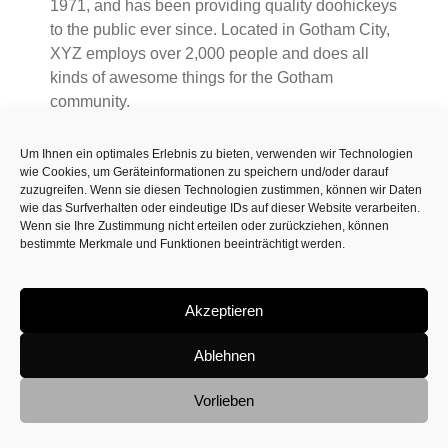
1971, and has been providing quality doohickeys
to the public ever since. Located in Gotham City,
XYZ employs over 2,000 people and does all
kinds of awesome things for the Gotham
community.
As a new WordPress user, you should go to
your dashboard
Um Ihnen ein optimales Erlebnis zu bieten, verwenden wir Technologien
to delete this page and create new pages for your content.
wie Cookies, um Geräteinformationen zu speichern und/oder darauf
Have fun!
zuzugreifen. Wenn sie diesen Technologien zustimmen, können wir Daten
wie das Surfverhalten oder eindeutige IDs auf dieser Website verarbeiten.
Wenn sie Ihre Zustimmung nicht erteilen oder zurückziehen, können
bestimmte Merkmale und Funktionen beeinträchtigt werden.
Akzeptieren
Ablehnen
Vorlieben