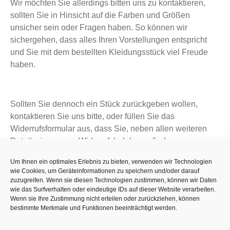
Wir möchten Sie allerdings bitten uns zu kontaktieren,
sollten Sie in Hinsicht auf die Farben und Größen
unsicher sein oder Fragen haben. So können wir
sichergehen, dass alles Ihren Vorstellungen entspricht
und Sie mit dem bestellten Kleidungsstück viel Freude
haben.
Sollten Sie dennoch ein Stück zurückgeben wollen,
kontaktieren Sie uns bitte, oder füllen Sie das
Widerrufsformular aus, dass Sie, neben allen weiteren
Details, in unserer
finden.
Widerrufsbelehrung
Wir kontaktieren Sie dann, um die Rücksendung zu
Um Ihnen ein optimales Erlebnis zu bieten, verwenden wir Technologien
wie Cookies, um Geräteinformationen zu speichern und/oder darauf
organisieren.
zuzugreifen. Wenn sie diesen Technologien zustimmen, können wir Daten
wie das Surfverhalten oder eindeutige IDs auf dieser Website verarbeiten.
Wenn sie Ihre Zustimmung nicht erteilen oder zurückziehen, können
bestimmte Merkmale und Funktionen beeinträchtigt werden.
Bitte beachten Sie, dass eine Rückgabe ausgeschlossen
ist, falls Sie ein individuell angepasstes Kleidungsstück